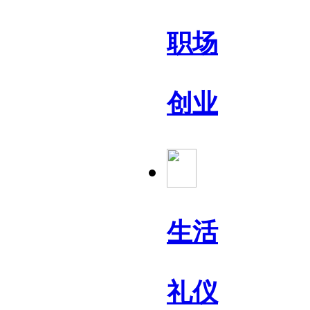
职场
创业
生活
礼仪