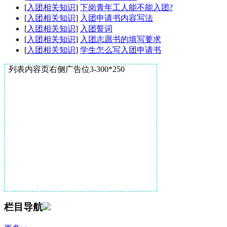
[
入团相关知识
]
下岗青年工人能不能入团?
[
入团相关知识
]
入团申请书内容写法
[
入团相关知识
]
入团誓词
[
入团相关知识
]
入团志愿书的填写要求
[
入团相关知识
]
学生怎么写入团申请书
列表内容页右侧广告位3-300*250
栏目导航