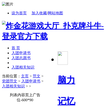
设为首页
加入收藏
/
网站地图
首 页
入团申请书
入团志愿书
入团相关知识
当前位置：
主页
>
范文
>
脑力
党团范文
>
入团申请书
>
入团相关知识
> >
列表内容页上广告
记忆
位-600*90