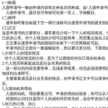
(一)标题
入团申请书一般由申请内容和文种名共同构成。如“入团申请书
入团申请书，题目也可单独写在第一页上，字体醒目。
(二)称呼
通常称呼要在标题下空一两行顶格写出接受申请书的团支部的
(三)正文
这是申请书的主要部分，通常要先介绍一下个人的现实情况、
己的决心等。对个人情况的介绍可以较简单，而把重点放在入
正文要从接受申请书的团组织名称下一行空两格处写起。
申请书的正文部分一般篇幅较长，所以要注意分段。下面我
1.介绍个人的现实情况
对个人现实情况的介绍，是为了让团组织对自己现在的身份、
2.个人简历和家庭成员及社会关系的情况
这一部分的内容也要简单，无须多用笔墨，但也必须清楚明白
地排列出来即可。
主要家庭成员及社会关系的情况，在申请书正文中可以简单地
后。
3.入团动机和理由
入团的动机、理由要重点写。申请的理由比较多，则可以从几
对团的认识往往是同个人的成长经历有关的，这在申述自己的
5.自己的心情、决心