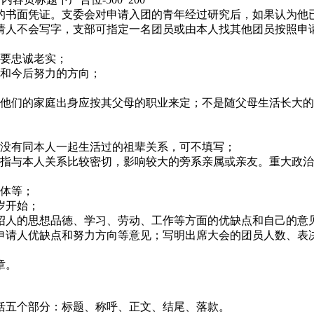
书面凭证。支委会对申请入团的青年经过研究后，如果认为他
请人不会写字，支部可指定一名团员或由本人找其他团员按照申
写要忠诚老实；
团和今后努力的方向；
，他们的家庭出身应按其父母的职业来定；不是随父母生活长大
，没有同本人一起生活过的祖辈关系，可不填写；
是指与本人关系比较密切，影响较大的旁系亲属或亲友。重大政
团体等；
岁开始；
介绍人的思想品德、学习、劳动、工作等方面的优缺点和自己的意
对申请人优缺点和努力方向等意见；写明出席大会的团员人数、表
章。
括五个部分：标题、称呼、正文、结尾、落款。