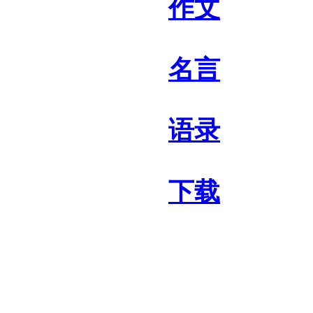
作文
名言
语录
下载