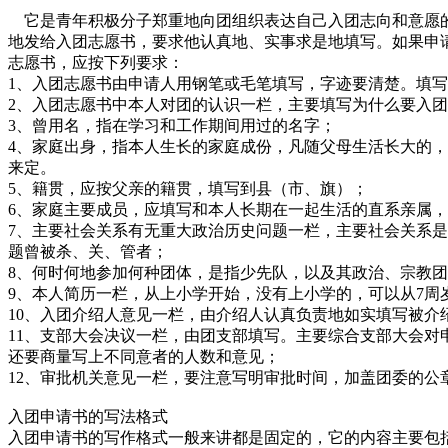
它是青年积极分子郑重地向团组织表达自己入团志向和意愿的
地发给入团志愿书，要求他认真地、实事求是地填写。如果申
志愿书，应按下列要求：
1、入团志愿书由申请人用钢笔或毛笔填写，字迹要清楚。填
2、入团志愿书中本人对团的认识一栏，主要填写为什么要入
3、曾用名，指在学习和工作期间用过的名字；
4、家庭出身，指本人生长的家庭成份，凡随父母生活长大的
来定。
5、籍贯，应按父亲的籍贯，填写到县（市、旗）；
6、家庭主要成员，应填写和本人长期在一起生活的直系亲属
7、主要社会关系有无重大政治历史问题一栏，主要社会关系
题曾被杀、关、管者；
8、何时何地参加何种团体，是指少先队，以及其政治、宗教
9、本人简历一栏，从上小学开始，没有上小学的，可以从7周
10、入团介绍人意见一栏，由介绍人认真负责地如实填写被
11、支部大会决议一栏，由团支部填写。主要综合支部大会
还要商量写上不同意者的人数和意见；
12、审批机关意见一栏，要注意写明审批时间，加盖团委的公
入团申请书的写法格式
入团申请书的写作格式一般来讲都是固定的，它的内容主要包