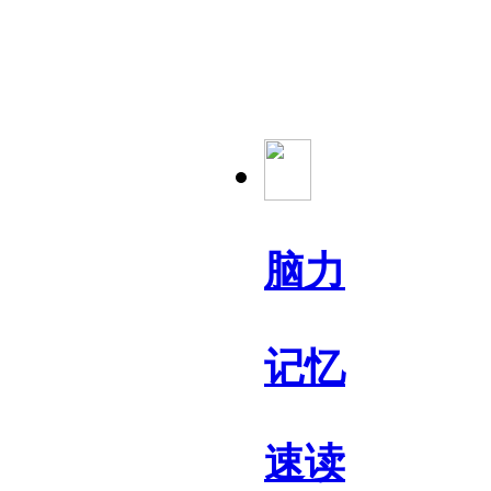
脑力
记忆
速读