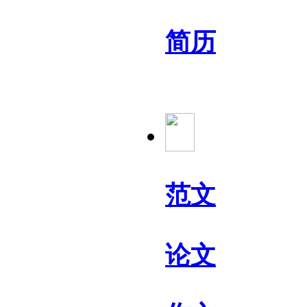
简历
范文
论文