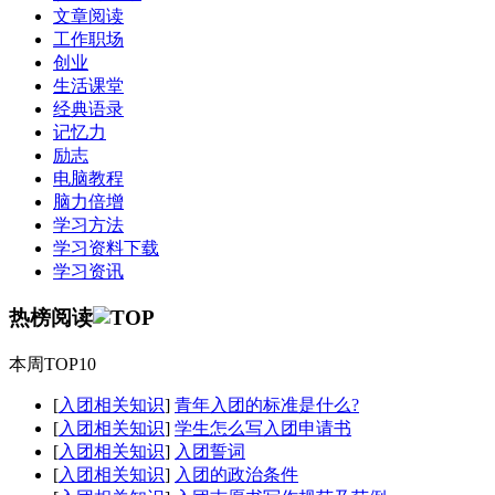
文章阅读
工作职场
创业
生活课堂
经典语录
记忆力
励志
电脑教程
脑力倍增
学习方法
学习资料下载
学习资讯
热榜阅读
本周TOP10
[
入团相关知识
]
青年入团的标准是什么?
[
入团相关知识
]
学生怎么写入团申请书
[
入团相关知识
]
入团誓词
[
入团相关知识
]
入团的政治条件