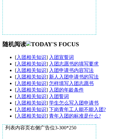
随机阅读
[
入团相关知识
]
入团宣誓词
[
入团相关知识
]
入团志愿书的填写要求
[
入团相关知识
]
入团申请书内容写法
[
入团相关知识
]
新人入团申请书的写法
[
入团相关知识
]
怎样填写入团志愿书
[
入团相关知识
]
入团的年龄条件
[
入团相关知识
]
入团誓词
[
入团相关知识
]
学生怎么写入团申请书
[
入团相关知识
]
下岗青年工人能不能入团?
[
入团相关知识
]
青年入团的标准是什么?
列表内容页右侧广告位3-300*250