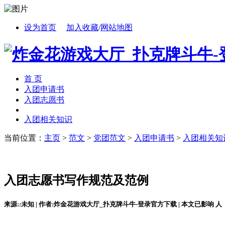
设为首页
加入收藏
/
网站地图
首 页
入团申请书
入团志愿书
入团相关知识
当前位置：
主页
>
范文
>
党团范文
>
入团申请书
>
入团相关知
入团志愿书写作规范及范例
来源::未知 | 作者:炸金花游戏大厅_扑克牌斗牛-登录官方下载 | 本文已影响
人