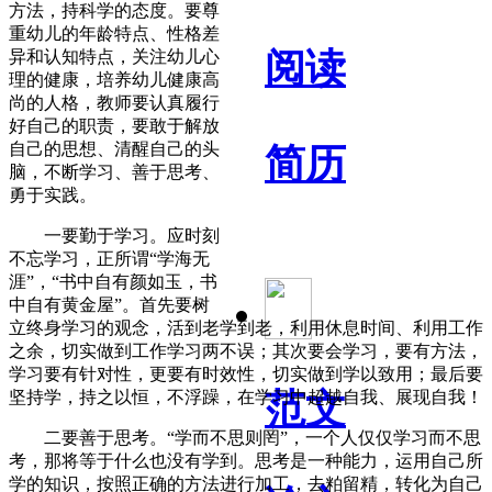
方法，持科学的态度。要尊
重幼儿的年龄特点、性格差
阅读
异和认知特点，关注幼儿心
理的健康，培养幼儿健康高
尚的人格，教师要认真履行
好自己的职责，要敢于解放
自己的思想、清醒自己的头
简历
脑，不断学习、善于思考、
勇于实践。
一要勤于学习。应时刻
不忘学习，正所谓“学海无
涯”，“书中自有颜如玉，书
中自有黄金屋”。首先要树
立终身学习的观念，活到老学到老，利用休息时间、利用工作
之余，切实做到工作学习两不误；其次要会学习，要有方法，
学习要有针对性，更要有时效性，切实做到学以致用；最后要
范文
坚持学，持之以恒，不浮躁，在学习中超越自我、展现自我！
二要善于思考。“学而不思则罔”，一个人仅仅学习而不思
考，那将等于什么也没有学到。思考是一种能力，运用自己所
学的知识，按照正确的方法进行加工，去粕留精，转化为自己