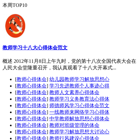
本周TOP10
教师学习十八大心得体会范文
概述 2012年11月8日上午九时，党的第十八次全国代表大会在
人民大会堂隆重召开，我认真观看了十八大开幕式...
[
教师心得体会
]
幼儿园教师学习解放思想心
[
教师心得体会
]
学习先进教师个人事迹心得
[
教师心得体会
]
教师人文素养心得体会
[
教师心得体会
]
教师学习义务教育法心得体
[
教师心得体会
]
师德师风学习心得体会范文
[
教师心得体会
]
一线教师来网络学习心得体
[
教师心得体会
]
中学教师解放思想心得体会
[
教师心得体会
]
教师对班级管理的体会
[
教师心得体会
]
教师学习解放思想大讨论心
[
教师心得体会
]
教师行风建设心得体会