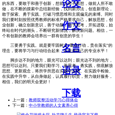
论文
的东西，要敢于和善于创新，想前人所不敢想，做前人所不敢
做，在不断的摸索中总结新经验，找到新办法，创造新理论，
敢于探索、勇于实践、打破习惯思维和主观偏见的束缚。同时
我们要时刻按照优秀教师的标准严格要求自己，解放思想，创
作文
业创新，确立创新意识，善于动脑，勤于思考，开拓进取，始
终站在时代的潮头，不断研究新情况，解决新问题。相信，一
个有创新的教师会培养出一群有创意的学生！
名言
三要勇于实践。就是要牢固树立“重在行动，贵在落实”的
理念，要将学习与行动结合起来，以促进自己的专业水平！
脚步达不到的地方，眼光可以达到；眼光达不到的地方，
思想可以达到。只要我们勤学习、善思考、勇实践，彻底解放
语录
思想、更新观念，将所学所思在实践中运用、在实践中检验、
在实践中升华，从自身做起，认真履行职责，努力做好服务，
相信，我们的明天会更好！
下载
上一篇：
教师双整活动学习心得体会
下一篇：
中小学教师的人文素养心得