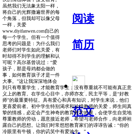
虽然我们无法象太阳一样，
将自己的光辉撒遍世界的每
阅读
个角落，但我却可以像父母
一样，关爱
www.diyifanwen.com自己的
每一个学生。但有一个值得
简历
思考的问题是：为什么我们
老师们对学生如此关爱，有
时却得不到学生的理解和认
可呢？高尔基曾说过：“爱
孩子，那是母鸡都会做的
事，如何教育孩子才是一件
大事。”这让我深深地体会
到只有尊重学生，才能教育学生；没有尊重就不可能有真正意
义上的教育。在学生心目中，亦师亦友，民主平等，是“好教
师”的最重要特征。具有爱心和具有知识，对学生来说，他们
更喜爱前者。初中学生特别渴求和珍惜教师的关爱，师生间真
范文
挚的情感，必定会产生神奇的教育教学效果，会使学生自觉地
尊重教师的劳动，愿意接近老师，希望与老师合作，向老师袒
露自己的思想。让我们时常想想教育家们的谆谆告诫：“你的
冷眼里有牛顿，你的讥笑中有爱迪生。”