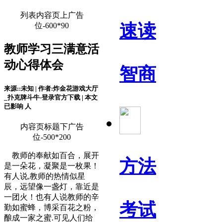
列表内容页上广告
速读
位-600*90
教师学习三满意活
动心得体会
智商
来源::未知 | 作者:炸金花游戏大厅
_扑克牌斗牛-登录官方下载 | 本文
已影响
人
内容页标题下广告
位-500*200
教师的奉献如百合，展开
方法
是一朵花，凝聚是一枚果！
有人说,教师的热情似星
辰，远望像一盏灯，靠近是
一团火！也有人说教师的辛
考试
勤如蜜蜂，博采百花之粉，
酿成一家之蜜.可见人们给