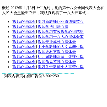
概述 2012年11月8日上午九时，党的第十八次全国代表大会在
人民大会堂隆重召开，我认真观看了十八大开幕式...
[
教师心得体会
]
学习新教师职业道德规范心
[
教师心得体会
]
教师学法用法心得
[
教师心得体会
]
教师学习有效教学心得感想
[
教师心得体会
]
教师学习十八大心得体会范
[
教师心得体会
]
教师专业成长心得体会
[
教师心得体会
]
中小学教师的人文素养心得
[
教师心得体会
]
教师农村支教心得体会
[
教师心得体会
]
幼儿园教师听课、评课心得
[
教师心得体会
]
教师作风整顿心得体会
[
教师心得体会
]
学习先进教师个人事迹心得
列表内容页右侧广告位3-300*250