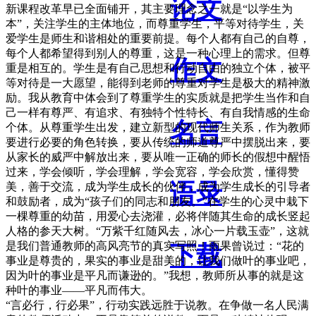
论文
新课程改革早已全面铺开，其主要理念之一就是“以学生为
本”，关注学生的主体地位，而尊重学生，平等对待学生，关
爱学生是师生和谐相处的重要前提。每个人都有自己的自尊，
每个人都希望得到别人的尊重，这是一种心理上的需求。但尊
作文
重是相互的。学生是有自己思想和行动自由的独立个体，被平
等对待是一大愿望，能得到老师的尊重对学生是极大的精神激
励。我从教育中体会到了尊重学生的实质就是把学生当作和自
己一样有尊严、有追求、有独特个性特长、有自我情感的生命
名言
个体。从尊重学生出发，建立新型的现代师生关系，作为教师
要进行必要的角色转换，要从传统的师道尊严中摆脱出来，要
从家长的威严中解放出来，要从唯一正确的师长的假想中醒悟
过来，学会倾听，学会理解，学会宽容，学会欣赏，懂得赞
语录
美，善于交流，成为学生成长的伙伴，成为学生成长的引导者
和鼓励者，成为“孩子们的同志和朋友。”在学生的心灵中栽下
一棵尊重的幼苗，用爱心去浇灌，必将伴随其生命的成长竖起
人格的参天大树。“万紫千红随风去，冰心一片载玉壶”，这就
是我们普通教师的高风亮节的真实写照！雨果曾说过：“花的
下载
事业是尊贵的，果实的事业是甜美的，让我们做叶的事业吧，
因为叶的事业是平凡而谦逊的。”我想，教师所从事的就是这
种叶的事业——平凡而伟大。
“言必行，行必果”，行动实践远胜于说教。在争做一名人民满