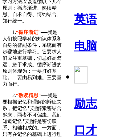
学习方法应该遵循以下几个
原则：循序渐进、熟读精
思、自求自得、博约结合、
英语
知行统一。
1.
“循序渐进”
──就是
人们按照学科的知识体系和
电脑
自身的智能条件，系统而有
步骤地进行学习。它要求人
们应注重基础，切忌好高骛
远，急于求成。循序渐进的
原则体现为：一要打好基
础。二要由易到难。三要量
力而行。
2.
“熟读精思”
──就是
励志
要根据记忆和理解的辩证关
系，把记忆与理解紧密结合
起来，两者不可偏废。我们
知道记忆与理解是密切联
口才
系、相辅相成的。一方面，
只有在记忆的基础上进行理