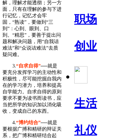
解，理解才能透彻；另一方
面，只有在理解的参与下进
行记忆，记忆才会牢
职场
固，“熟读”，要做到“三
到”：心到、眼到、口
到。“精思”，要善于提出问
题和解决问题，用“自我诘
创业
难法”和“众说诘难法”去质
疑问难。
3.
“自求自得”
──就是
要充分发挥学习的主动性和
积极性，尽可能挖掘自我内
在的学习潜力，培养和提高
自学能力。自求自得的原则
要求不要为读书而读书，应
生活
当把所学的知识加以消化吸
收，变成自己的东西。
4.
“博约结合”
──就是
礼仪
要根据广搏和精研的辩证关
系，把广博和精研结合起