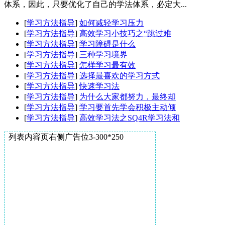
体系，因此，只要优化了自己的学法体系，必定大...
[
学习方法指导
]
如何减轻学习压力
[
学习方法指导
]
高效学习小技巧之“跳过难
[
学习方法指导
]
学习障碍是什么
[
学习方法指导
]
三种学习境界
[
学习方法指导
]
怎样学习最有效
[
学习方法指导
]
选择最喜欢的学习方式
[
学习方法指导
]
快速学习法
[
学习方法指导
]
为什么大家都努力，最终却
[
学习方法指导
]
学习要首先学会积极主动倾
[
学习方法指导
]
高效学习法之SQ4R学习法和
列表内容页右侧广告位3-300*250