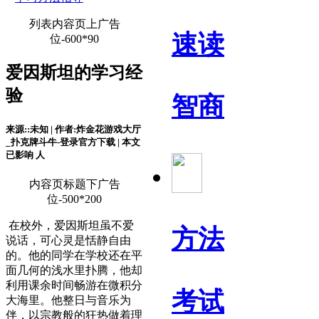
列表内容页上广告
速读
位-600*90
爱因斯坦的学习经
验
智商
来源::未知 | 作者:炸金花游戏大厅
_扑克牌斗牛-登录官方下载 | 本文
已影响
人
内容页标题下广告
位-500*200
在校外，爱因斯坦虽不爱
方法
说话，可心灵是恬静自由
的。他的同学在学校还在平
面几何的浅水里扑腾，他却
利用课余时间畅游在微积分
考试
大海里。他整日与音乐为
伴，以宗教般的狂热做着理