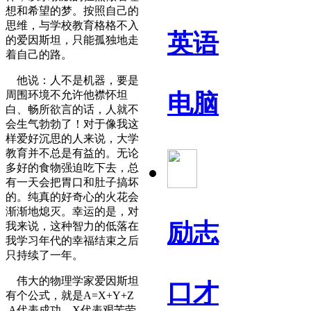
想和希望的梦。按照自己的
思维，与学校教育格格不入
英语
的爱因斯坦，只能孤独地走
着自己的路。
他说：人不是机器，要是
周围环境不允许他襟怀坦
电脑
白、畅所欲言的话，人就不
会生气勃勃了！对于像我这
样爱好沉思的人来说，大学
教育并不总是有益的。无论
多好的食物强迫吃下去，总
有一天会把胃口和肚子搞坏
的。纯真的好奇心的火花会
渐渐地熄灭。幸运的是，对
励志
我来说，这种智力的低落在
我学习年代的幸福结束之后
只持续了一年。
伟大的物理学家爱因斯坦
口才
有个公式，就是A=X+Y+Z
.A代表成功，X代表艰苦劳