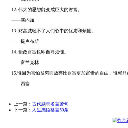
12. 伟大的思想能变成巨大的财富。
——塞内加
13. 财富减轻不了人们心中的忧虑和烦恼。
——提卢布斯
14. 聚敛财富也即自寻烦恼。
——富兰克林
15.谁因为害怕贫穷而放弃比财富更加富贵的自由，谁就只
——西塞
上一篇：
古代励志名言警句
下一篇：
人生感悟格言50条