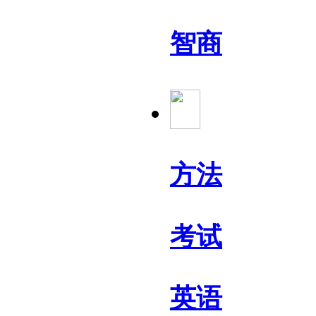
智商
方法
考试
英语