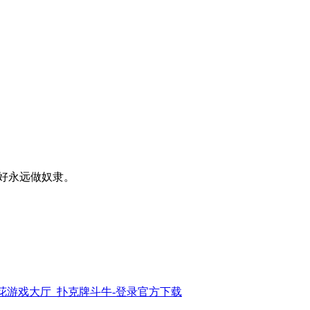
好永远做奴隶。