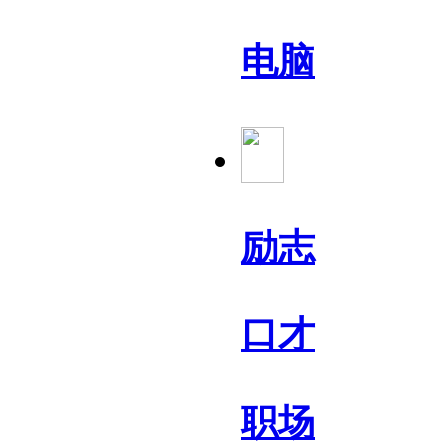
电脑
励志
口才
职场