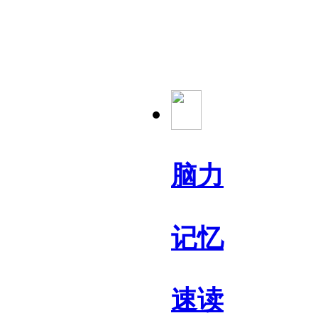
脑力
记忆
速读