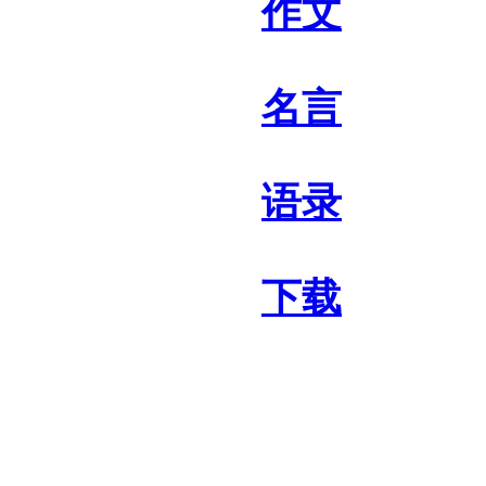
作文
名言
语录
下载