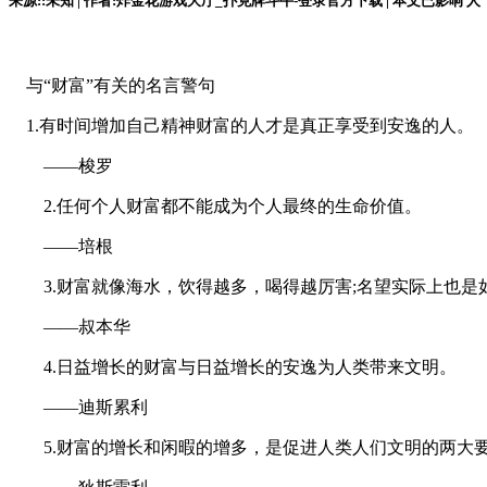
来源::未知 | 作者:炸金花游戏大厅_扑克牌斗牛-登录官方下载 | 本文已影响
人
与“财富”有关的名言警句
1.有时间增加自己精神财富的人才是真正享受到安逸的人。
——梭罗
2.任何个人财富都不能成为个人最终的生命价值。
——培根
3.财富就像海水，饮得越多，喝得越厉害;名望实际上也是
——叔本华
4.日益增长的财富与日益增长的安逸为人类带来文明。
——迪斯累利
5.财富的增长和闲暇的增多，是促进人类人们文明的两大