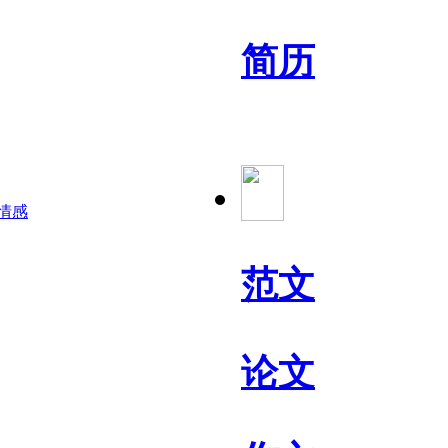
简历
情感
范文
论文