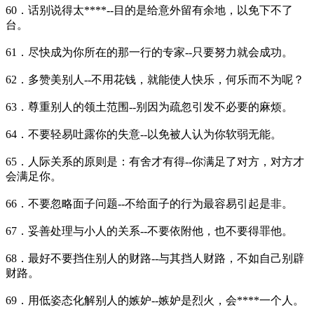
60．话别说得太****--目的是给意外留有余地，以免下不了
台。
61．尽快成为你所在的那一行的专家--只要努力就会成功。
62．多赞美别人--不用花钱，就能使人快乐，何乐而不为呢？
63．尊重别人的领土范围--别因为疏忽引发不必要的麻烦。
64．不要轻易吐露你的失意--以免被人认为你软弱无能。
65．人际关系的原则是：有舍才有得--你满足了对方，对方才
会满足你。
66．不要忽略面子问题--不给面子的行为最容易引起是非。
67．妥善处理与小人的关系--不要依附他，也不要得罪他。
68．最好不要挡住别人的财路--与其挡人财路，不如自己别辟
财路。
69．用低姿态化解别人的嫉妒--嫉妒是烈火，会****一个人。