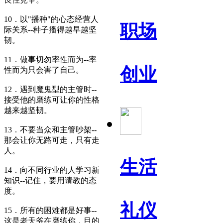
10．以"播种"的心态经营人
职场
际关系--种子播得越早越坚
韧。
11．做事切勿率性而为--率
创业
性而为只会害了自己。
12．遇到魔鬼型的主管时--
接受他的磨练可让你的性格
越来越坚韧。
13．不要当众和主管吵架--
那会让你无路可走，只有走
人。
生活
14．向不同行业的人学习新
知识--记住，要用请教的态
度。
礼仪
15．所有的困难都是好事--
这是老天爷在磨练你，目的