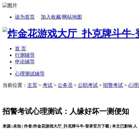
设为首页
加入收藏
/
网站地图
首 页
行测辅导
申论辅导
心理测试辅导
当前位置：
主页
>
考试
>
公务员
>
公职考试
>
招警考试
>
心理
招警考试心理测试：人缘好坏一测便知
来源::未知 | 作者:炸金花游戏大厅_扑克牌斗牛-登录官方下载 | 本文已影响
人