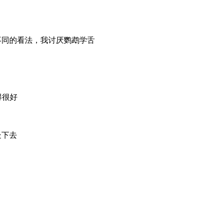
同的看法，我讨厌鹦鹉学舌
得很好
处下去