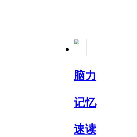
脑力
记忆
速读