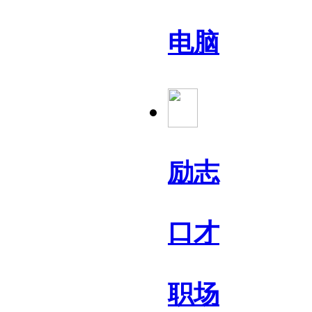
电脑
励志
口才
职场