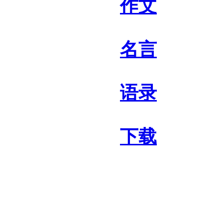
作文
名言
语录
下载