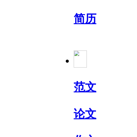
简历
范文
论文