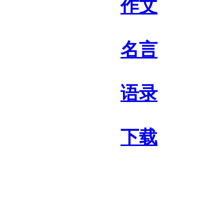
作文
名言
语录
下载