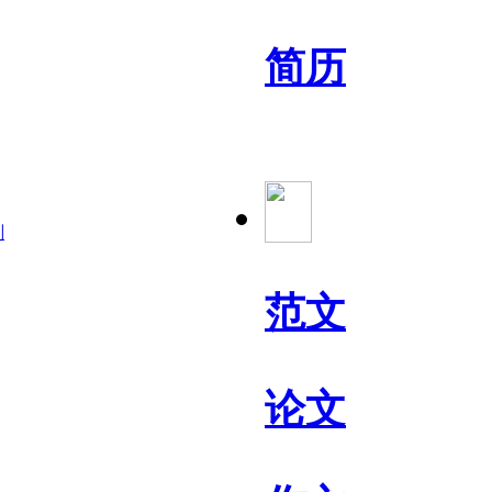
简历
划
范文
论文