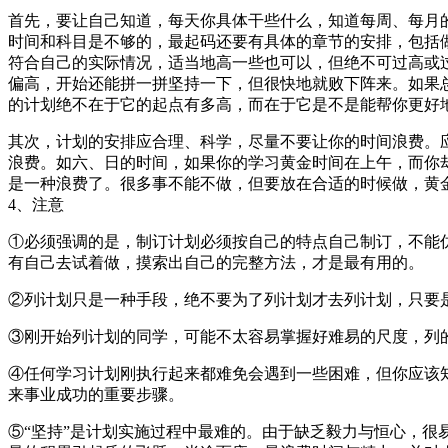
首先，要让自己知道，每天你具体干些什么，知道每周、每月
时间和科目是不够的，最起码还要有具体的章节的安排，包括
符合自己的实际情况，适当地高一些也可以，但绝不可过高或
偏高，开始还能拼一拼坚持一下，但很快地就败下阵来。如果
的计划绝不在于它的起点有多高，而在于它是不是能帮你更好
其次，计划的安排应合理、科学，尽量不要让你的时间浪费。
浪费。如六、日的时间，如果你的学习黄金时间在上午，而你
是一种浪费了。很多事不能不做，但要放在合适的时候做，黄
4、注意
①必须强调的是，制订计划必须按自己的特点自己制订，不能
有自己去试着做，摸索出自己的完整方法，才是最有用的。
②列计划只是一种手段，绝不要为了列计划才去列计划，只要
③刚开始列计划的同学，可能不太容易掌握好难易的尺度，列
④任何学习计划刚执行起来都难免会遇到一些困难，但你应该
来事业成功的重要步骤。
⑤“坚持”是计划实施过程中最难的。由于缺乏毅力与恒心，