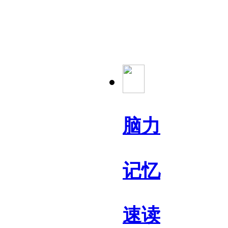
脑力
记忆
速读