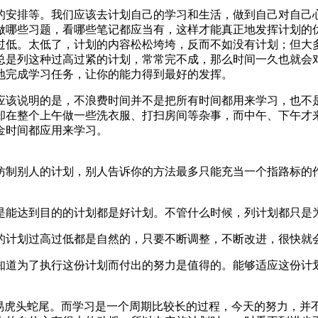
的安排等。我们应该去计划自己的学习和生活，做到自己对自己
做哪些习题，看哪些笔记都应当有，这样才能真正地发挥计划的优
过低。太低了，计划的内容松松垮垮，反而不如没有计划；但大
总是列这种过高过紧的计划，常常完不成，那么时间一久也就会
地完成学习任务，让你的能力得到最好的发挥。
应该说明的是，不浪费时间并不是把所有时间都用来学习，也不
却在整个上午做一些洗衣服、打扫房间等杂事，而中午、下午才
金时间都应用来学习。
仿制别人的计划，别人告诉你的方法最多只能充当一个指路标的
是能达到目的的计划都是好计划。不管什么时候，列计划都只是
的计划过高过低都是自然的，只要不断调整，不断改进，很快就
知道为了执行这份计划而付出的努力是值得的。能够适应这份计
很易虎头蛇尾。而学习是一个周期比较长的过程，今天的努力，并