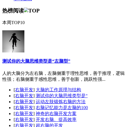
热榜阅读
本周TOP10
测试你的大脑思维类型是“左脑型”
人的大脑分为左右脑，左脑侧重于理性思维，善于推理，逻辑
性强；右脑侧重于感性思维，善于创新，跳跃性强...
[
右脑开发
]
大脑的工作原理与结构
[
右脑开发
]
测试你的大脑思维类型是“
[
右脑开发
]
运动左肢锻炼右脑的方法
[
右脑开发
]
右脑记忆能力是左脑的100
[
右脑开发
]
神奇的右脑开发方案
[
右脑开发
]
开发右脑、提高效率
[
右脑开发
]
超右脑的开发