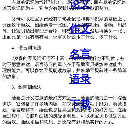
论文
左脑的记忆为“背记能力”。遗忘率很大，而右脑的记忆是
以形象记忆为主，它包含有形状认识力和类型识别力。
父母可以在宝贝已经有了形象记忆和类型识别的基础上，
开始这个游戏。如给他看一张图片，上面有动物、食物、用品
作文
等。让宝贝指出哪些是食物，哪些是用品。然后再换另一张，
上面比第一张有增有减。让宝贝说说少了什么，多了什么。
4、语言训练法
名言
2岁多的宝贝词汇还不丰富，对语言的理解也不到位，有
时不愿意表达。语言练习的重点在于帮助宝贝锻炼表达能力、
理解能力。可以多给宝贝朗读故事，并鼓励宝贝叙述一些简单
语录
的故事。
5、绘画训练法
绘画是开发右脑的最好方式之一，绘画的能力是一种综合
下载
训练，它包括了许多项内容。如视觉感受、动手能力、听觉描
述、语言理解等。绘画也是提高宝贝观察能力的好方法。在绘
画过程中。右脑对曲线的感受更明显。可以和宝贝多做这方面
的游戏。曲线拓描和联想。是比较有趣和易实行的方式。