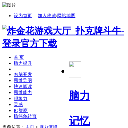
设为首页
加入收藏
/
网站地图
首 页
脑力提升
右脑开发
思维导图
快速阅读
脑力
思维能力
想象力
灵感
IQ智商
脑筋急转弯
记忆
当前位置：
主页
>
脑力倍增